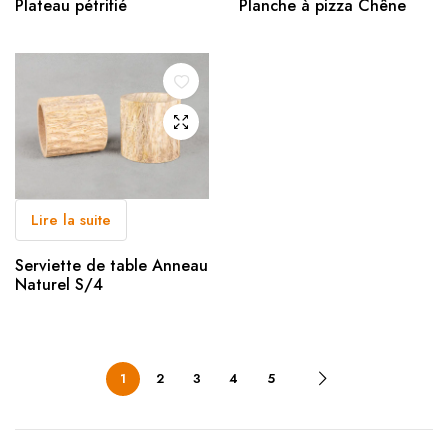
Plateau pétrifié
Planche à pizza Chêne
Lire la suite
Serviette de table Anneau
Naturel S/4
1
2
3
4
5