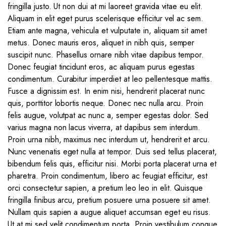
fringilla justo. Ut non dui at mi laoreet gravida vitae eu elit.
Aliquam in elit eget purus scelerisque efficitur vel ac sem.
Etiam ante magna, vehicula et vulputate in, aliquam sit amet
metus. Donec mauris eros, aliquet in nibh quis, semper
suscipit nunc. Phasellus ornare nibh vitae dapibus tempor.
Donec feugiat tincidunt eros, ac aliquam purus egestas
condimentum. Curabitur imperdiet at leo pellentesque mattis.
Fusce a dignissim est. In enim nisi, hendrerit placerat nunc
quis, porttitor lobortis neque. Donec nec nulla arcu. Proin
felis augue, volutpat ac nunc a, semper egestas dolor. Sed
varius magna non lacus viverra, at dapibus sem interdum.
Proin urna nibh, maximus nec interdum ut, hendrerit et arcu.
Nunc venenatis eget nulla at tempor. Duis sed tellus placerat,
bibendum felis quis, efficitur nisi. Morbi porta placerat urna et
pharetra. Proin condimentum, libero ac feugiat efficitur, est
orci consectetur sapien, a pretium leo leo in elit. Quisque
fringilla finibus arcu, pretium posuere urna posuere sit amet.
Nullam quis sapien a augue aliquet accumsan eget eu risus.
Ut at mi sed velit condimentum porta. Proin vestibulum congue