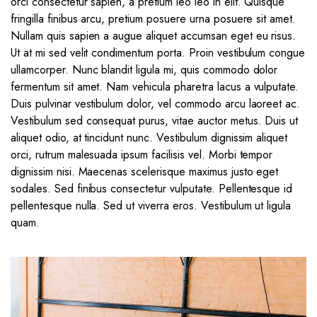
orci consectetur sapien, a pretium leo leo in elit. Quisque
fringilla finibus arcu, pretium posuere urna posuere sit amet.
Nullam quis sapien a augue aliquet accumsan eget eu risus.
Ut at mi sed velit condimentum porta. Proin vestibulum congue
ullamcorper. Nunc blandit ligula mi, quis commodo dolor
fermentum sit amet. Nam vehicula pharetra lacus a vulputate.
Duis pulvinar vestibulum dolor, vel commodo arcu laoreet ac.
Vestibulum sed consequat purus, vitae auctor metus. Duis ut
aliquet odio, at tincidunt nunc. Vestibulum dignissim aliquet
orci, rutrum malesuada ipsum facilisis vel. Morbi tempor
dignissim nisi. Maecenas scelerisque maximus justo eget
sodales. Sed finibus consectetur vulputate. Pellentesque id
pellentesque nulla. Sed ut viverra eros. Vestibulum ut ligula
quam.