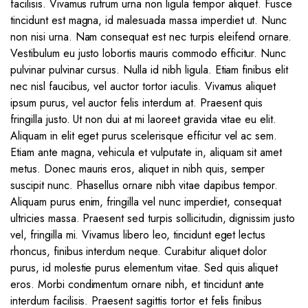
facilisis. Vivamus rutrum urna non ligula tempor aliquet. Fusce
tincidunt est magna, id malesuada massa imperdiet ut. Nunc
non nisi urna. Nam consequat est nec turpis eleifend ornare.
Vestibulum eu justo lobortis mauris commodo efficitur. Nunc
pulvinar pulvinar cursus. Nulla id nibh ligula. Etiam finibus elit
nec nisl faucibus, vel auctor tortor iaculis. Vivamus aliquet
ipsum purus, vel auctor felis interdum at. Praesent quis
fringilla justo. Ut non dui at mi laoreet gravida vitae eu elit.
Aliquam in elit eget purus scelerisque efficitur vel ac sem.
Etiam ante magna, vehicula et vulputate in, aliquam sit amet
metus. Donec mauris eros, aliquet in nibh quis, semper
suscipit nunc. Phasellus ornare nibh vitae dapibus tempor.
Aliquam purus enim, fringilla vel nunc imperdiet, consequat
ultricies massa. Praesent sed turpis sollicitudin, dignissim justo
vel, fringilla mi. Vivamus libero leo, tincidunt eget lectus
rhoncus, finibus interdum neque. Curabitur aliquet dolor
purus, id molestie purus elementum vitae. Sed quis aliquet
eros. Morbi condimentum ornare nibh, et tincidunt ante
interdum facilisis. Praesent sagittis tortor et felis finibus