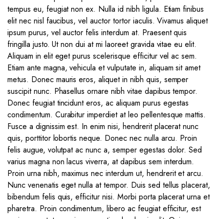
tempus eu, feugiat non ex. Nulla id nibh ligula. Etiam finibus
elit nec nisl faucibus, vel auctor tortor iaculis. Vivamus aliquet
ipsum purus, vel auctor felis interdum at. Praesent quis
fringilla justo. Ut non dui at mi laoreet gravida vitae eu elit.
Aliquam in elit eget purus scelerisque efficitur vel ac sem.
Etiam ante magna, vehicula et vulputate in, aliquam sit amet
metus. Donec mauris eros, aliquet in nibh quis, semper
suscipit nunc. Phasellus ornare nibh vitae dapibus tempor.
Donec feugiat tincidunt eros, ac aliquam purus egestas
condimentum. Curabitur imperdiet at leo pellentesque mattis.
Fusce a dignissim est. In enim nisi, hendrerit placerat nunc
quis, porttitor lobortis neque. Donec nec nulla arcu. Proin
felis augue, volutpat ac nunc a, semper egestas dolor. Sed
varius magna non lacus viverra, at dapibus sem interdum.
Proin urna nibh, maximus nec interdum ut, hendrerit et arcu.
Nunc venenatis eget nulla at tempor. Duis sed tellus placerat,
bibendum felis quis, efficitur nisi. Morbi porta placerat urna et
pharetra. Proin condimentum, libero ac feugiat efficitur, est