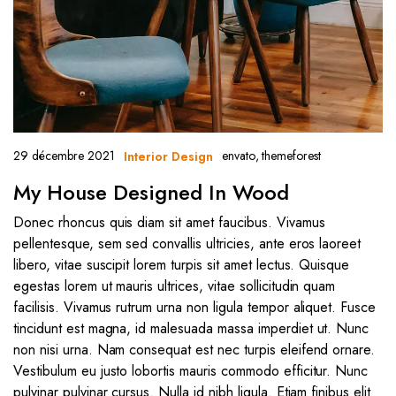
29 décembre 2021
envato
,
themeforest
Interior Design
My House Designed In Wood
Donec rhoncus quis diam sit amet faucibus. Vivamus
pellentesque, sem sed convallis ultricies, ante eros laoreet
libero, vitae suscipit lorem turpis sit amet lectus. Quisque
egestas lorem ut mauris ultrices, vitae sollicitudin quam
facilisis. Vivamus rutrum urna non ligula tempor aliquet. Fusce
tincidunt est magna, id malesuada massa imperdiet ut. Nunc
non nisi urna. Nam consequat est nec turpis eleifend ornare.
Vestibulum eu justo lobortis mauris commodo efficitur. Nunc
pulvinar pulvinar cursus. Nulla id nibh ligula. Etiam finibus elit