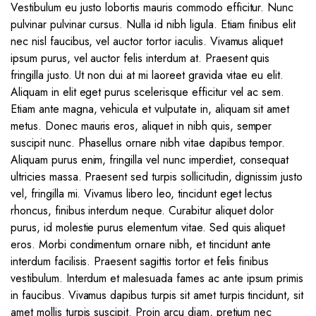
Vestibulum eu justo lobortis mauris commodo efficitur. Nunc
pulvinar pulvinar cursus. Nulla id nibh ligula. Etiam finibus elit
nec nisl faucibus, vel auctor tortor iaculis. Vivamus aliquet
ipsum purus, vel auctor felis interdum at. Praesent quis
fringilla justo. Ut non dui at mi laoreet gravida vitae eu elit.
Aliquam in elit eget purus scelerisque efficitur vel ac sem.
Etiam ante magna, vehicula et vulputate in, aliquam sit amet
metus. Donec mauris eros, aliquet in nibh quis, semper
suscipit nunc. Phasellus ornare nibh vitae dapibus tempor.
Aliquam purus enim, fringilla vel nunc imperdiet, consequat
ultricies massa. Praesent sed turpis sollicitudin, dignissim justo
vel, fringilla mi. Vivamus libero leo, tincidunt eget lectus
rhoncus, finibus interdum neque. Curabitur aliquet dolor
purus, id molestie purus elementum vitae. Sed quis aliquet
eros. Morbi condimentum ornare nibh, et tincidunt ante
interdum facilisis. Praesent sagittis tortor et felis finibus
vestibulum. Interdum et malesuada fames ac ante ipsum primis
in faucibus. Vivamus dapibus turpis sit amet turpis tincidunt, sit
amet mollis turpis suscipit. Proin arcu diam, pretium nec