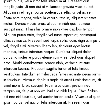
ipsum purus, vel auctor felis interdum at. Praesent quis
fringilla justo. Ut non dui at mi laoreet gravida vitae eu elit.
Aliquam in elit eget purus scelerisque efficitur vel ac sem.
Etiam ante magna, vehicula et vulputate in, aliquam sit amet
metus. Donec mauris eros, aliquet in nibh quis, semper
suscipit nunc. Phasellus ornare nibh vitae dapibus tempor.
Aliquam purus enim, fringilla vel nunc imperdiet, consequat
ultricies massa. Praesent sed turpis sollicitudin, dignissim justo
vel, fringilla mi. Vivamus libero leo, tincidunt eget lectus
rhoncus, finibus interdum neque. Curabitur aliquet dolor
purus, id molestie purus elementum vitae. Sed quis aliquet
eros. Morbi condimentum ornare nibh, et tincidunt ante
interdum facilisis. Praesent sagittis tortor et felis finibus
vestibulum. Interdum et malesuada fames ac ante ipsum primis
in faucibus. Vivamus dapibus turpis sit amet turpis tincidunt, sit
amet mollis turpis suscipit. Proin arcu diam, pretium nec
tempus eu, feugiat non ex. Nulla id nibh ligula. Etiam finibus
elit nec nisl faucibus, vel auctor tortor iaculis. Vivamus aliquet
ipsum purus, vel auctor felis interdum at. Praesent quis