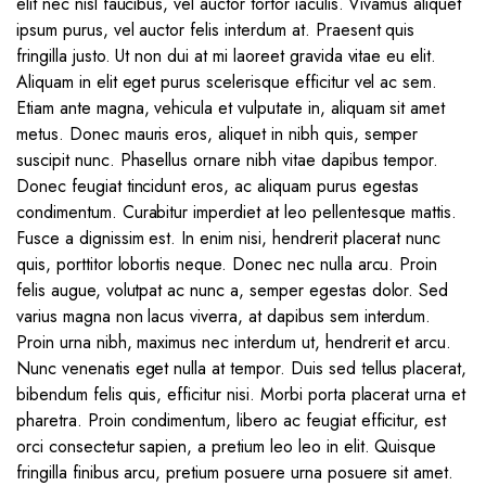
elit nec nisl faucibus, vel auctor tortor iaculis. Vivamus aliquet
ipsum purus, vel auctor felis interdum at. Praesent quis
fringilla justo. Ut non dui at mi laoreet gravida vitae eu elit.
Aliquam in elit eget purus scelerisque efficitur vel ac sem.
Etiam ante magna, vehicula et vulputate in, aliquam sit amet
metus. Donec mauris eros, aliquet in nibh quis, semper
suscipit nunc. Phasellus ornare nibh vitae dapibus tempor.
Donec feugiat tincidunt eros, ac aliquam purus egestas
condimentum. Curabitur imperdiet at leo pellentesque mattis.
Fusce a dignissim est. In enim nisi, hendrerit placerat nunc
quis, porttitor lobortis neque. Donec nec nulla arcu. Proin
felis augue, volutpat ac nunc a, semper egestas dolor. Sed
varius magna non lacus viverra, at dapibus sem interdum.
Proin urna nibh, maximus nec interdum ut, hendrerit et arcu.
Nunc venenatis eget nulla at tempor. Duis sed tellus placerat,
bibendum felis quis, efficitur nisi. Morbi porta placerat urna et
pharetra. Proin condimentum, libero ac feugiat efficitur, est
orci consectetur sapien, a pretium leo leo in elit. Quisque
fringilla finibus arcu, pretium posuere urna posuere sit amet.