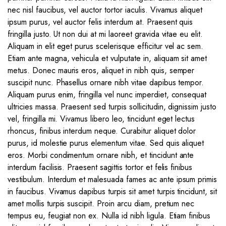
nec nisl faucibus, vel auctor tortor iaculis. Vivamus aliquet
ipsum purus, vel auctor felis interdum at. Praesent quis
fringilla justo. Ut non dui at mi laoreet gravida vitae eu elit.
Aliquam in elit eget purus scelerisque efficitur vel ac sem.
Etiam ante magna, vehicula et vulputate in, aliquam sit amet
metus. Donec mauris eros, aliquet in nibh quis, semper
suscipit nunc. Phasellus ornare nibh vitae dapibus tempor.
Aliquam purus enim, fringilla vel nunc imperdiet, consequat
ultricies massa. Praesent sed turpis sollicitudin, dignissim justo
vel, fringilla mi. Vivamus libero leo, tincidunt eget lectus
rhoncus, finibus interdum neque. Curabitur aliquet dolor
purus, id molestie purus elementum vitae. Sed quis aliquet
eros. Morbi condimentum ornare nibh, et tincidunt ante
interdum facilisis. Praesent sagittis tortor et felis finibus
vestibulum. Interdum et malesuada fames ac ante ipsum primis
in faucibus. Vivamus dapibus turpis sit amet turpis tincidunt, sit
amet mollis turpis suscipit. Proin arcu diam, pretium nec
tempus eu, feugiat non ex. Nulla id nibh ligula. Etiam finibus