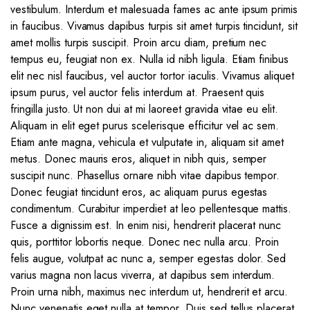
vestibulum. Interdum et malesuada fames ac ante ipsum primis
in faucibus. Vivamus dapibus turpis sit amet turpis tincidunt, sit
amet mollis turpis suscipit. Proin arcu diam, pretium nec
tempus eu, feugiat non ex. Nulla id nibh ligula. Etiam finibus
elit nec nisl faucibus, vel auctor tortor iaculis. Vivamus aliquet
ipsum purus, vel auctor felis interdum at. Praesent quis
fringilla justo. Ut non dui at mi laoreet gravida vitae eu elit.
Aliquam in elit eget purus scelerisque efficitur vel ac sem.
Etiam ante magna, vehicula et vulputate in, aliquam sit amet
metus. Donec mauris eros, aliquet in nibh quis, semper
suscipit nunc. Phasellus ornare nibh vitae dapibus tempor.
Donec feugiat tincidunt eros, ac aliquam purus egestas
condimentum. Curabitur imperdiet at leo pellentesque mattis.
Fusce a dignissim est. In enim nisi, hendrerit placerat nunc
quis, porttitor lobortis neque. Donec nec nulla arcu. Proin
felis augue, volutpat ac nunc a, semper egestas dolor. Sed
varius magna non lacus viverra, at dapibus sem interdum.
Proin urna nibh, maximus nec interdum ut, hendrerit et arcu.
Nunc venenatis eget nulla at tempor. Duis sed tellus placerat,