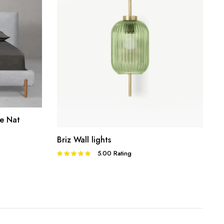
R
be Nat
AJOUTER AU PANIER
Briz Wall lights
5.00
Rating
Note
5.00
sur 5