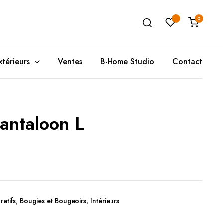
0
xtérieurs
Ventes
B-Home Studio
Contact
antaloon L
Unité de Rangement
Poufs(A)
T
Ta
Buffets
Coussins de Sols
C
T
Meubles de Rangement
Poufs(B)
T
Rangement Mural
D
atifs
,
Bougies et Bougeoirs
,
Intérieurs