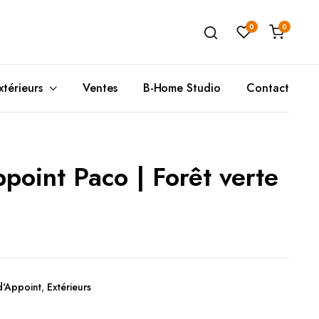
0
0
xtérieurs
Ventes
B-Home Studio
Contact
point Paco | Forêt verte
Unité de Rangement
Poufs(A)
T
Ta
Buffets
Coussins de Sols
C
T
Meubles de Rangement
Poufs(B)
T
Rangement Mural
D
d'Appoint
,
Extérieurs