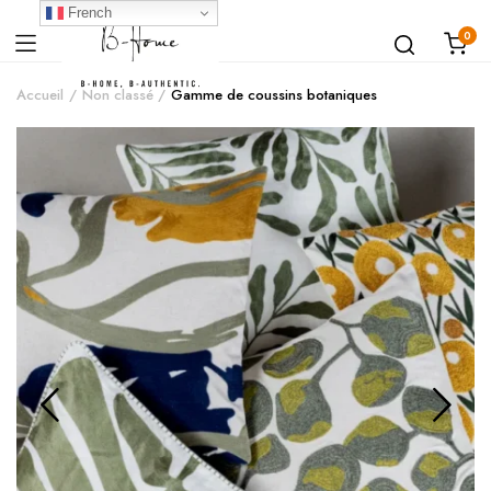
French
0
Accueil
Non classé
Gamme de coussins botaniques