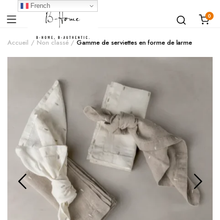
French
0
Accueil
Non classé
Gamme de serviettes en forme de larme