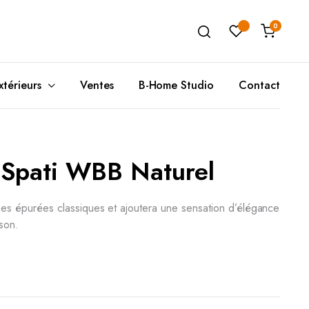
0
xtérieurs
Ventes
B-Home Studio
Contact
es Spati WBB Naturel
Unité de Rangement
Poufs(A)
T
Ta
Buffets
Coussins de Sols
C
T
Meubles de Rangement
Poufs(B)
T
ignes épurées classiques et ajoutera une sensation d’élégance
son.
Rangement Mural
D