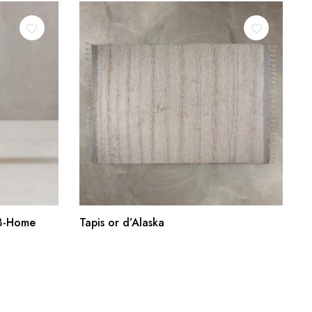
R
AJOUTER AU PANIER
 B-Home
Tapis or d’Alaska