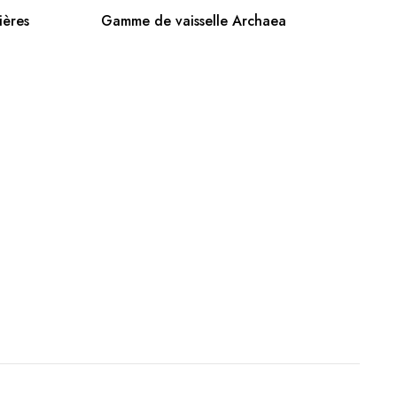
R
AJOUTER AU PANIER
ières
Gamme de vaisselle Archaea