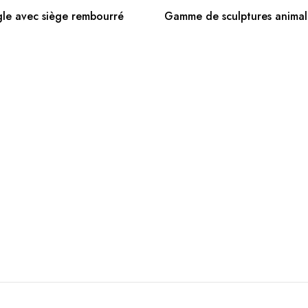
AJOUTER AU PANIER
AJOUTER AU PANIE
gle avec siège rembourré
Gamme de sculptures animal