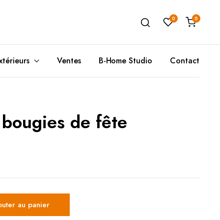
0
0
xtérieurs
Ventes
B-Home Studio
Contact
 bougies de fête
Unité de Rangement
Poufs(A)
T
Ta
Buffets
Coussins de Sols
C
T
Meubles de Rangement
Poufs(B)
T
Rangement Mural
D
outer au panier