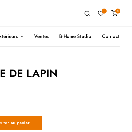
0
xtérieurs
Ventes
B-Home Studio
Contact
E DE LAPIN
Unité de Rangement
Poufs(A)
T
Ta
Buffets
Coussins de Sols
C
T
Meubles de Rangement
Poufs(B)
T
Rangement Mural
D
outer au panier