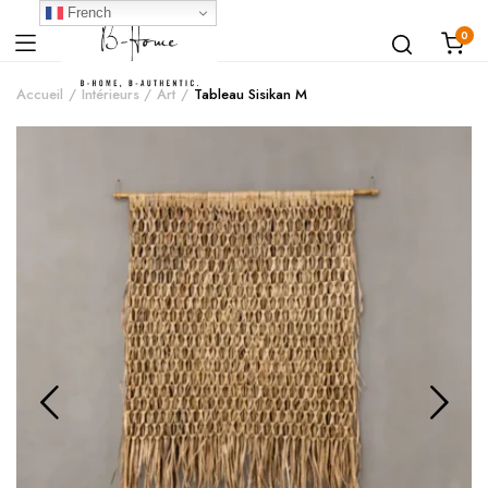
French
0
Accueil
Intérieurs
Art
Tableau Sisikan M