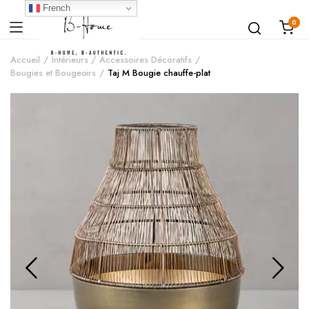
French
0
Accueil
Intérieurs
Accessoires Décoratifs
Bougies et Bougeoirs
Taj M Bougie chauffe-plat