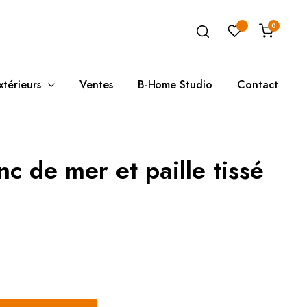
0
xtérieurs
Ventes
B-Home Studio
Contact
nc de mer et paille tissé
Unité de Rangement
Poufs(A)
T
Ta
Buffets
Coussins de Sols
C
T
Meubles de Rangement
Poufs(B)
T
Rangement Mural
D