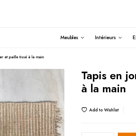
Meubles
Intérieurs
E
 et paille tissé à la main
s
SAM
Lits
Miroirs à Fixer
Tapis
Tapis en jo
 SAM
ons
asses à Café
Chevet de Lit
Miroirs Debout
Braséro
à la main
 d’Appoints
e Sol
Têtes de Lits
Lanternes
de Bureaux
e Table
Piédestaux
Poufs
s
urales
Armoires
Pot de Fleurs
Add to Wishlist
appoints
Sculpture
Parasol