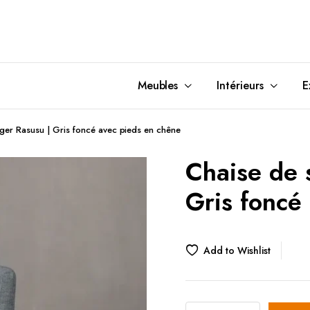
Meubles
Intérieurs
E
ger Rasusu | Gris foncé avec pieds en chêne
s
SAM
Lits
Miroirs à Fixer
Tapis
Chaise de 
 SAM
ons
asses à Café
Chevet de Lit
Miroirs Debout
Braséro
Gris foncé
 d’Appoints
e Sol
Têtes de Lits
Lanternes
de Bureaux
e Table
Piédestaux
Poufs
s
urales
Armoires
Pot de Fleurs
Add to Wishlist
appoints
Sculpture
Parasol