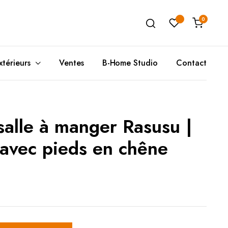
0
xtérieurs
Ventes
B-Home Studio
Contact
salle à manger Rasusu |
Unité de Rangement
Poufs(A)
T
Ta
Buffets
Coussins de Sols
C
T
 avec pieds en chêne
Meubles de Rangement
Poufs(B)
T
Rangement Mural
D