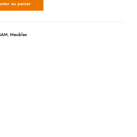
outer au panier
 SAM
,
Meubles