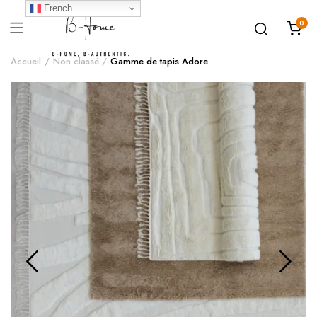
French
0
Accueil
Non classé
Gamme de tapis Adore