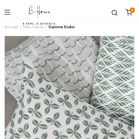
0
Accueil
Non classé
Gamme Endor