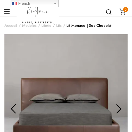
French
0
Accueil
Meubles
Literie
Lits
Lit Monaco | Sos Chocolat