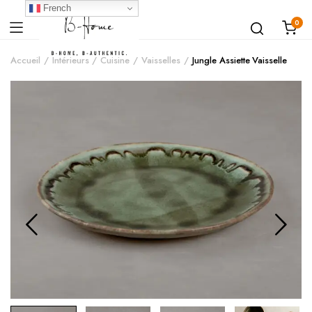
French
0
Accueil
Intérieurs
Cuisine
Vaisselles
Jungle Assiette Vaisselle